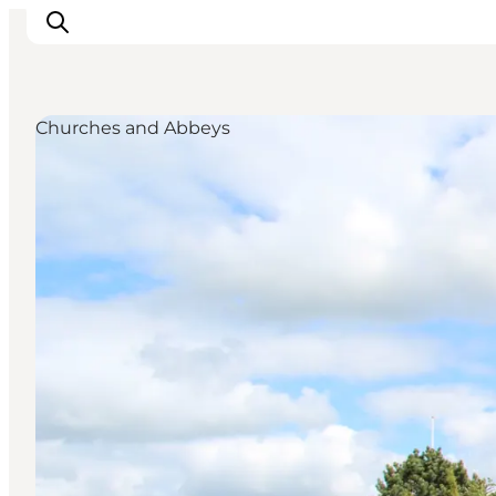
Churches and Abbeys
Inspiratie
Bestemmingen
Wat te doen
Accommodaties
Plan je reis