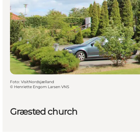
Foto
:
VisitNordsjælland
©
Henriette Engom Larsen VNS
Græsted church