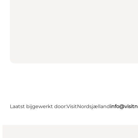
Laatst bijgewerkt door:
VisitNordsjælland
info@visit