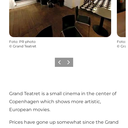
Foto
:
PR photo
Foto
:
©
Grand Teatret
©
Gran
Vorige
Volgende
Grand Teatret is a small cinema in the center of
Copenhagen which shows more artistic,
European movies.
Prices have gone up somewhat since the Grand