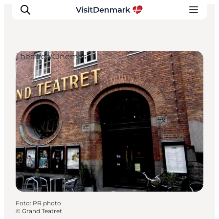
Theatres/Cinemas
Inspiratie
Bestemmingen
Wat te doen
Accommodaties
Plan je reis
Foto
:
PR photo
©
Grand Teatret