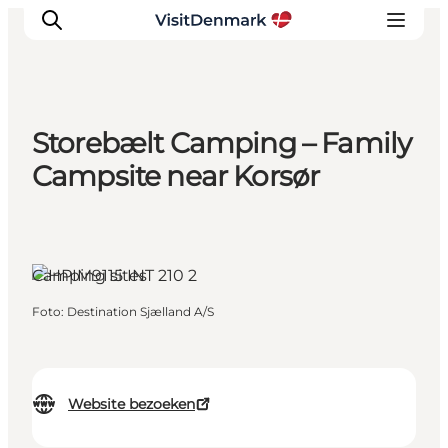
Storebælt Camping – Family
Inspiratie
Campsite near Korsør
Bestemmingen
Wat te doen
Accommodaties
Camping sites
Plan je reis
Foto
:
Destination Sjælland A/S
Website bezoeken