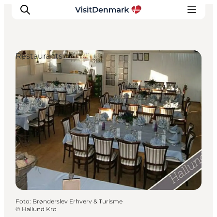
Restaurants
Inspiratie
Bestemmingen
Wat te doen
Accommodaties
Plan je reis
Foto
:
Brønderslev Erhverv & Turisme
©
Hallund Kro