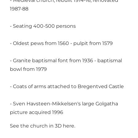
- Medieval church, rebuilt 1914-16, renovated
1987-88
- Seating 400-500 persons
- Oldest pews from 1560 - pulpit from 1579
- Granite baptismal font from 1936 - baptismal
bowl from 1979
- Coats of arms attached to Bregentved Castle
- Sven Havsteen-Mikkelsen's large Golgatha
picture acquired 1996
See the church in 3D
here
.