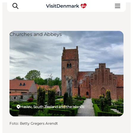
Churches and Abbeys
Inspiratie
Bestemmingen
Wat te doen
Accommodaties
Plan je reis
Haslev, South Zealand and the Islands
Foto
:
Betty Gregers Arendt