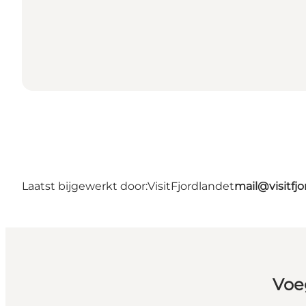
Laatst bijgewerkt door:
VisitFjordlandet
mail@visitfj
Voe