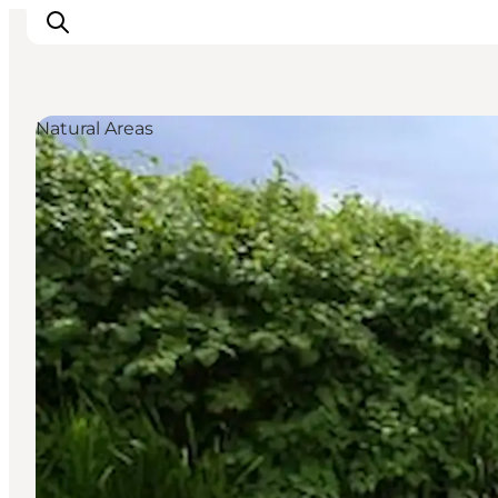
Natural Areas
Inspiratie
Bestemmingen
Wat te doen
Accommodaties
Plan je reis