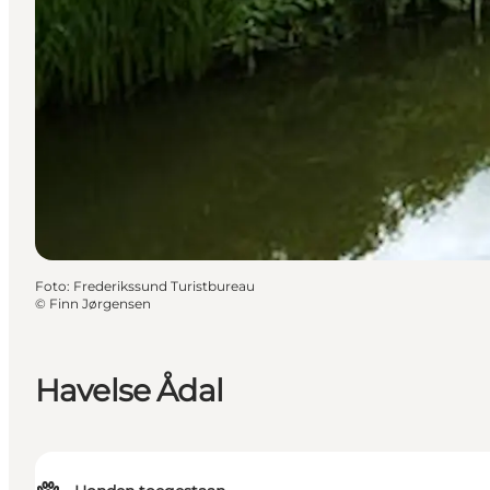
Foto
:
Frederikssund Turistbureau
©
Finn Jørgensen
Havelse Ådal