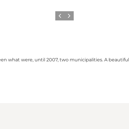
Vorige
Volgende
n what were, until 2007, two municipalities. A beautiful