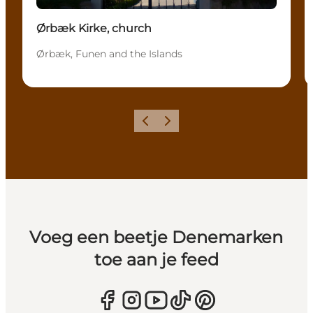
Ørbæk Kirke, church
Ørbæk, Funen and the Islands
Vorige
Volgende
Voeg een beetje Denemarken
toe aan je feed