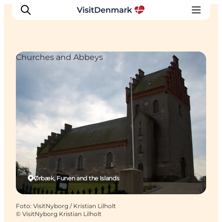
Churches and Abbeys
Inspiratie
Bestemmingen
Wat te doen
Accommodaties
Plan je reis
Ørbæk, Funen and the Islands
Foto
:
VisitNyborg / Kristian Lilholt
©
VisitNyborg Kristian Lilholt