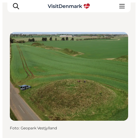
DIY Tours
Inspiratie
Bestemmingen
Wat te doen
Accommodaties
Plan je reis
Foto
:
Geopark Vestjylland