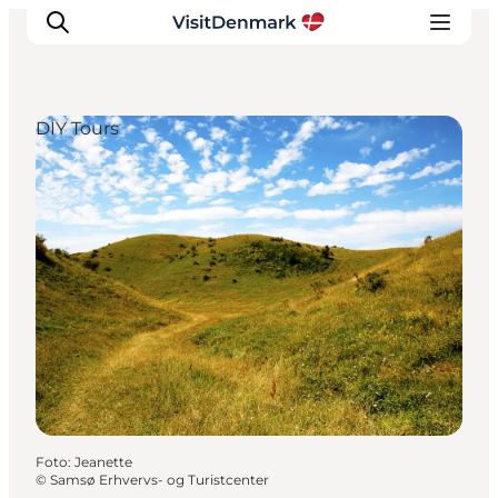
DIY Tours
Inspiratie
Bestemmingen
Wat te doen
Accommodaties
Plan je reis
Foto
:
Jeanette
©
Samsø Erhvervs- og Turistcenter