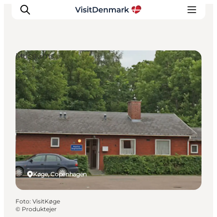
Museums
Inspiratie
Bestemmingen
Wat te doen
Accommodaties
Plan je reis
Køge, Copenhagen
Foto
:
VisitKøge
©
Produktejer