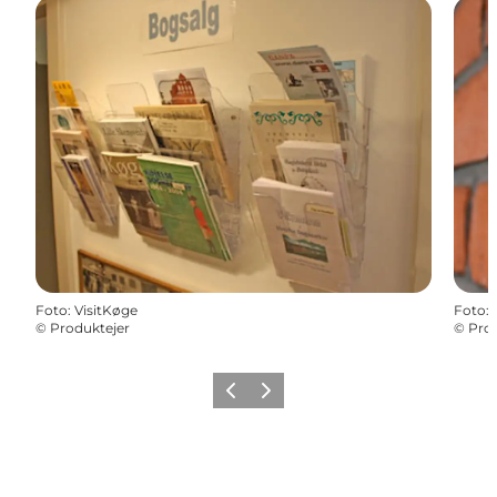
Foto
:
VisitKøge
Foto
:
©
Produktejer
©
Prod
Vorige
Volgende