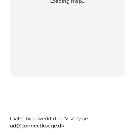
Loading map...
Laatst bijgewerkt door:
VisitKøge
ud@connectkoege.dk