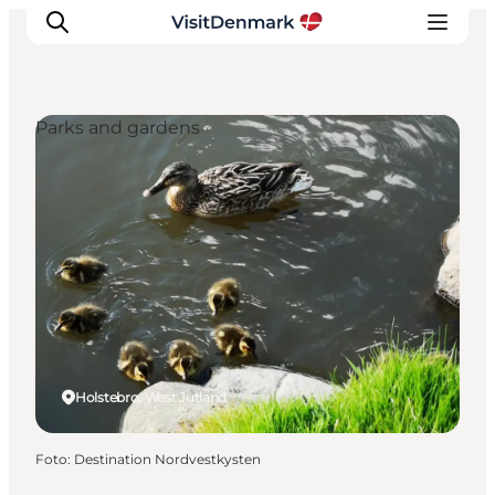
Parks and gardens
Inspiratie
Bestemmingen
Wat te doen
Accommodaties
Plan je reis
Holstebro, West Jutland
Foto
:
Destination Nordvestkysten