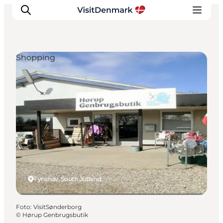
Shopping
Inspiratie
Bestemmingen
Wat te doen
Accommodaties
Plan je reis
Fynshav, South Jutland
Foto
:
VisitSønderborg
©
Hørup Genbrugsbutik