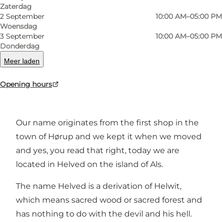
Zaterdag
2 September
10:00 AM–05:00 PM
Woensdag
3 September
10:00 AM–05:00 PM
Visit our 1200 m2 large second-hand shop with
Donderdag
furniture, clothes, books, porcelain, glass, art
Meer laden
and so much more.
Opening hours
There is always fresh coffee on the pot.
Our name originates from the first shop in the
town of Hørup and we kept it when we moved
and yes, you read that right, today we are
located in Helved on the island of Als.
The name Helved is a derivation of Helwit,
which means sacred wood or sacred forest and
has nothing to do with the devil and his hell.