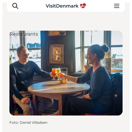
Restaurants
Inspiratie
Bestemmingen
Wat te doen
Accommodaties
Plan je reis
Foto
:
Daniel Villadsen