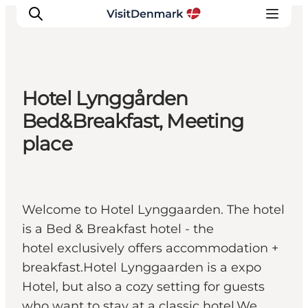
Hotel Lynggården
Inspiratie
Bed&Breakfast, Meeting
Bestemmingen
place
Wat te doen
Accommodaties
Plan je reis
Welcome to Hotel Lynggaarden. The hotel
is a Bed & Breakfast hotel - the
hotel exclusively offers accommodation +
breakfast.Hotel Lynggaarden is a expo
Hotel, but also a cozy setting for guests
who want to stay at a classic hotel.We