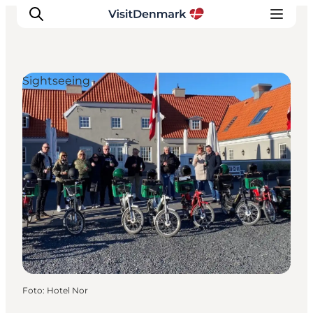
Sightseeing
Inspiratie
Bestemmingen
Wat te doen
Accommodaties
Plan je reis
Foto
:
Hotel Nor