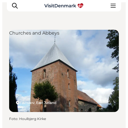
Churches and Abbeys
Inspiratie
Bestemmingen
Wat te doen
Accommodaties
Plan je reis
Favrskov, East Jutland
Foto
:
Houlbjerg Kirke