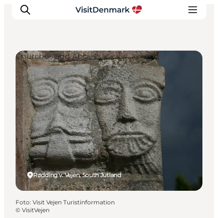
Churches and Abbeys
Inspiratie
Bestemmingen
Wat te doen
Accommodaties
Plan je reis
Rødding v. Vejen, South Jutland
Foto
:
Visit Vejen Turistinformation
©
VisitVejen