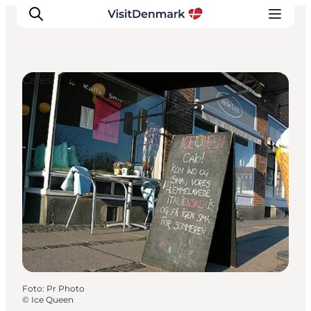
Cafés
Inspiratie
Bestemmingen
Wat te doen
Accommodaties
Plan je reis
Foto
:
Pr Photo
©
Ice Queen