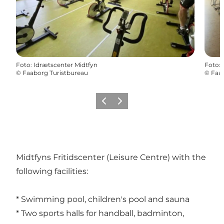
Foto
:
Idrætscenter Midtfyn
Foto
:
©
Faaborg Turistbureau
©
Faab
Vorige
Volgende
Midtfyns Fritidscenter (Leisure Centre) with the
following facilities:
* Swimming pool, children's pool and sauna
* Two sports halls for handball, badminton,