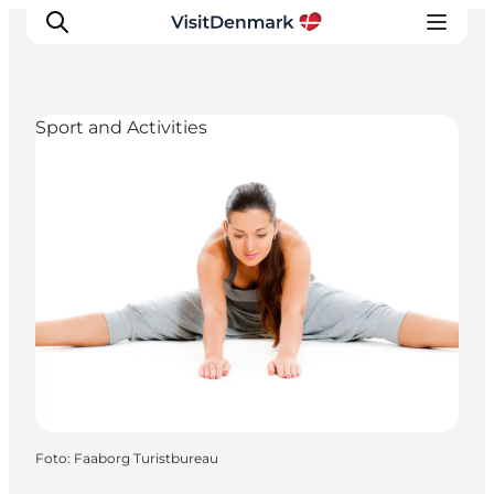
Sport and Activities
Inspiratie
Bestemmingen
Wat te doen
Accommodaties
Plan je reis
Foto
:
Faaborg Turistbureau