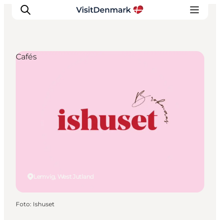
Cafés
Inspiratie
Bestemmingen
Wat te doen
Accommodaties
Plan je reis
Lemvig, West Jutland
Foto
:
Ishuset