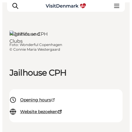
Nightlife and
Clubs
Foto
:
Wonderful Copenhagen
Inspiratie
©
Connie Maria Westergaard
Bestemmingen
Wat te doen
Jailhouse CPH
Accommodaties
Plan je reis
Opening hours
Website bezoeken