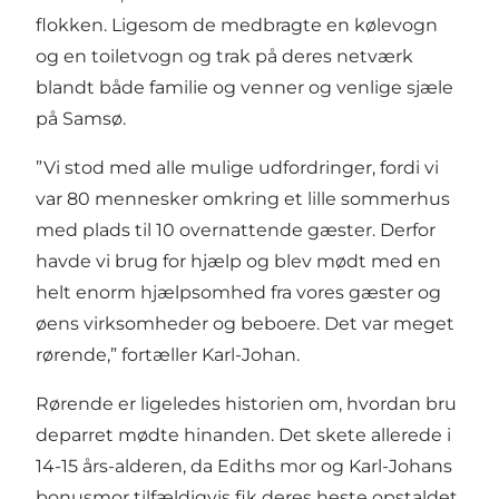
flokken. Ligesom de medbragte en kølevogn
og en toiletvogn og trak på deres netværk
blandt både familie og venner og venlige sjæle
på Samsø.
”Vi stod med alle mulige udfordringer, fordi vi
var 80 mennesker omkring et lille sommerhus
med plads til 10 overnattende gæster. Derfor
havde vi brug for hjælp og blev mødt med en
helt enorm hjælpsomhed fra vores gæster og
øens virksomheder og beboere. Det var meget
rørende,” fortæller Karl-Johan.
Rørende er ligeledes historien om, hvordan bru
deparret mødte hinanden. Det skete allerede i
14-15 års-alderen, da Ediths mor og Karl-Johans
bonusmor tilfældigvis fik deres heste opstaldet