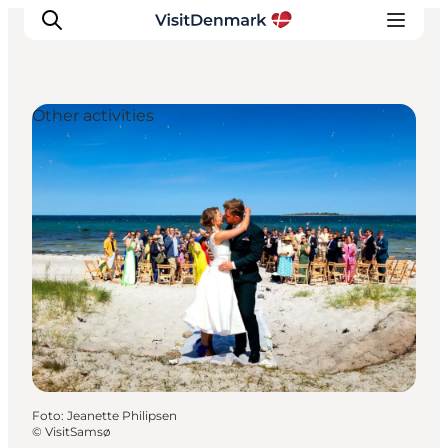
Other activities
Inspiratie
Bestemmingen
Wat te doen
Accommodaties
Plan je reis
Foto
:
Jeanette Philipsen
©
VisitSamsø