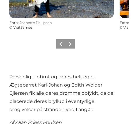
Foto
:
Jeanette Philipsen
Foto
:
©
VisitSamsø
©
Vis
Vorige
Volgende
Personligt, intimt og deres helt eget.
Ægteparret Karl-Johan og Edith Wolder
Ejlersen fik alle deres drømme opfyldt, da de
placerede deres bryllup i eventyrlige
omgivelser på stranden ved Langør.
Af Allan Priess Poulsen