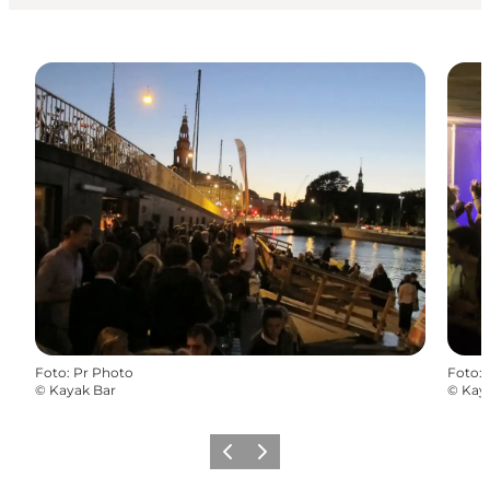
Foto
:
Pr Photo
Foto
:
©
Kayak Bar
©
Kay
Vorige
Volgende