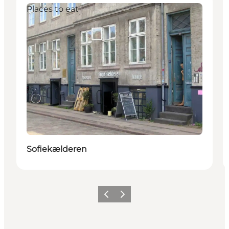
Places to eat
Sofiekælderen
Vorige
Volgende