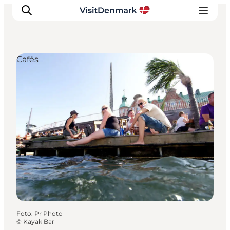
Cafés
Inspiratie
Bestemmingen
Wat te doen
Accommodaties
Plan je reis
Foto
:
Pr Photo
©
Kayak Bar