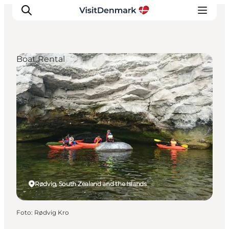
Boat Rental
Inspiratie
Bestemmingen
Wat te doen
Accommodaties
Plan je reis
Rødvig, South Zealand and the Islands
Foto
:
Rødvig Kro