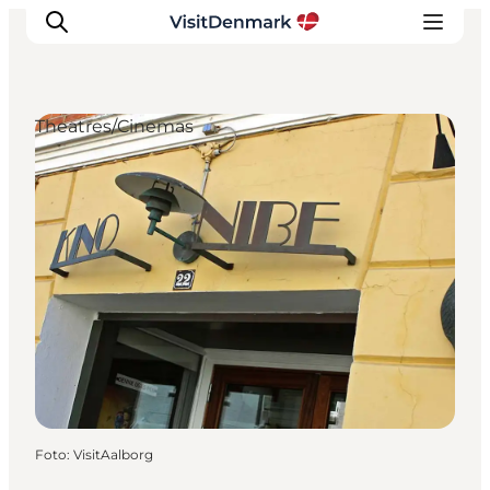
Theatres/Cinemas
Inspiratie
Bestemmingen
Wat te doen
Accommodaties
Plan je reis
Foto
:
VisitAalborg