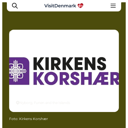
Shopping
Inspiratie
Bestemmingen
Wat te doen
Accommodaties
Plan je reis
Nyborg, Funen and the Islands
Foto
:
Kirkens Korshær