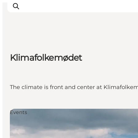
Inspiratie
Klimafolkemødet
Bestemmingen
Wat te doen
Accommodaties
Plan je reis
The climate is front and center at Klimafolke
Events