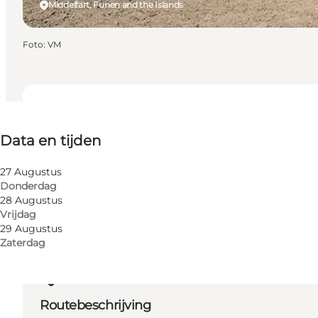
Middelfart, Funen and the Islands
Foto
:
VM
Data en tijden
Data en tijden
Website bezoeken
27 Augustus
Donderdag
28 Augustus
Vrijdag
29 Augustus
Zaterdag
Routebeschrijving