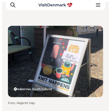
Shopping
Inspiratie
Bestemmingen
Wat te doen
Accommodaties
Plan je reis
Aabenraa, South Jutland
Foto
:
Majbritt Høy