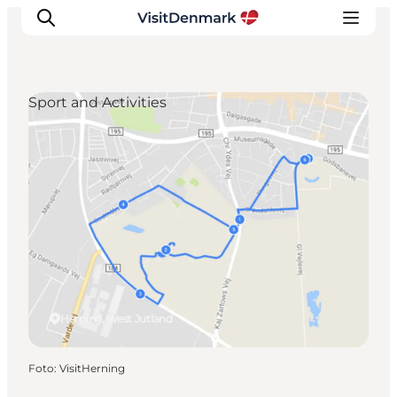
Sport and Activities
Inspiratie
Bestemmingen
Wat te doen
Accommodaties
Plan je reis
Herning, West Jutland
Foto
:
VisitHerning