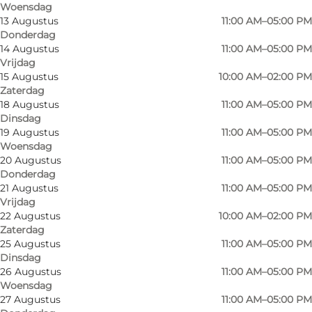
Woensdag
13 Augustus
11:00 AM–05:00 PM
Donderdag
14 Augustus
11:00 AM–05:00 PM
Vrijdag
In addition to flowers and plants, as well as
15 Augustus
10:00 AM–02:00 PM
Zaterdag
arrangements and bouquets, you'll also find a
18 Augustus
11:00 AM–05:00 PM
beautiful selection of decorative vases, pots and
Dinsdag
candle holders for your home.
19 Augustus
11:00 AM–05:00 PM
Woensdag
20 Augustus
11:00 AM–05:00 PM
You can also order funeral bouquets, grave
Donderdag
decorations, mother and child bouquets and
21 Augustus
11:00 AM–05:00 PM
beautiful wedding bouquets.
Vrijdag
22 Augustus
10:00 AM–02:00 PM
Zaterdag
If you need collection/delivery before our official
25 Augustus
11:00 AM–05:00 PM
opening hours, please send us an email or call
Dinsdag
us!
26 Augustus
11:00 AM–05:00 PM
Woensdag
27 Augustus
11:00 AM–05:00 PM