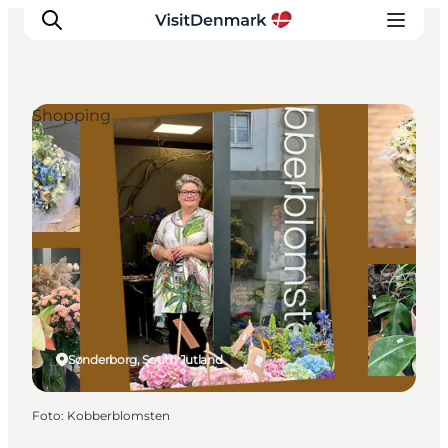
Shopping
Inspiratie
Bestemmingen
Wat te doen
Accommodaties
Plan je reis
Sønderborg, South Jutland
Foto
:
Kobberblomsten