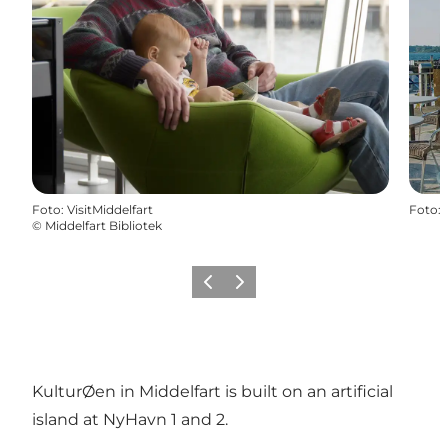
Foto
:
VisitMiddelfart
Foto
:
©
Middelfart Bibliotek
Vorige
Volgende
KulturØen in Middelfart is built on an artificial
island at NyHavn 1 and 2.