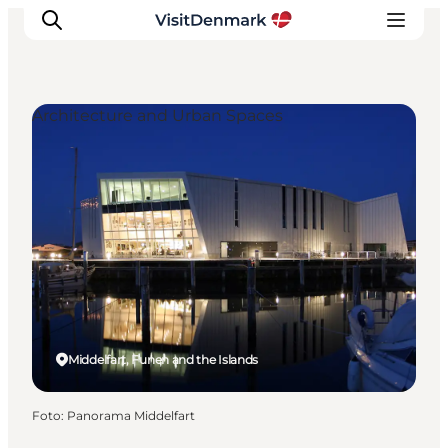
Architecture and Urban Spaces
Inspiratie
Bestemmingen
Wat te doen
Accommodaties
Plan je reis
Middelfart, Funen and the Islands
Foto
:
Panorama Middelfart