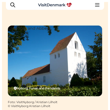
Churches and Abbeys
Inspiratie
Bestemmingen
Wat te doen
Accommodaties
Plan je reis
Nyborg, Funen and the Islands
Foto
:
VisitNyborg / Kristian Lilholt
©
VisitNyborg Kristian Lilholt