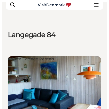
Langegade 84
Inspiratie
Bestemmingen
Wat te doen
Private Cottage Rentals
Accommodaties
Plan je reis