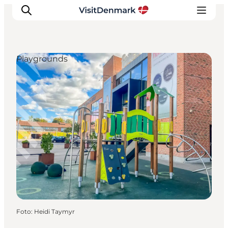
Playgrounds
Inspiratie
Bestemmingen
Wat te doen
Accommodaties
Plan je reis
Foto
:
Heidi Taymyr