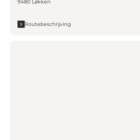
9480 Løkken
Routebeschrijving