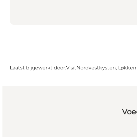
Laatst bijgewerkt door:
VisitNordvestkysten, Løkken
Voe