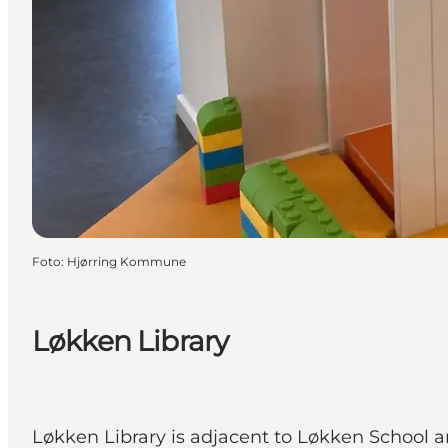
Foto
:
Hjørring Kommune
Løkken Library
Løkken Library is adjacent to Løkken School a