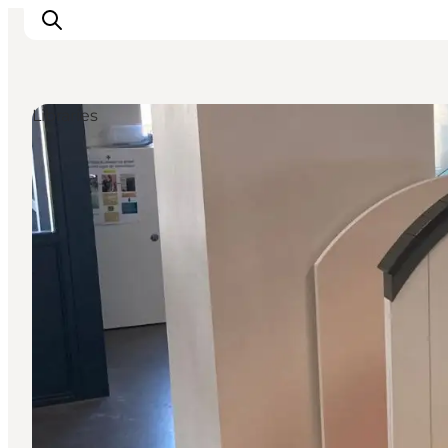
Libraries
Inspiratie
Bestemmingen
Wat te doen
Accommodaties
Plan je reis