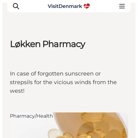
Løkken Pharmacy
Inspiratie
Bestemmingen
Wat te doen
In case of forgotten sunscreen or
Accommodaties
strepsils for the vicious winds from the
Plan je reis
west!
Pharmacy/Health