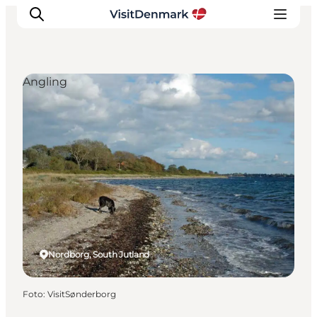
Angling
Inspiratie
Bestemmingen
Wat te doen
Accommodaties
Plan je reis
Nordborg, South Jutland
Foto
:
VisitSønderborg