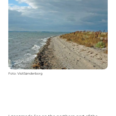
Foto
:
VisitSønderborg