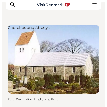
Churches and Abbeys
Inspiratie
Bestemmingen
Wat te doen
Accommodaties
Plan je reis
Foto
:
Destination Ringkøbing Fjord