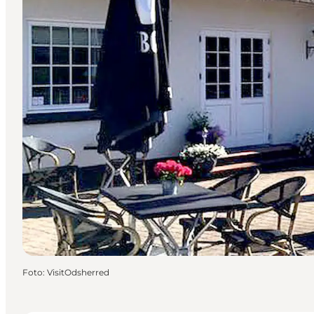
Foto
:
VisitOdsherred