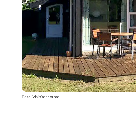
Foto
:
VisitOdsherred