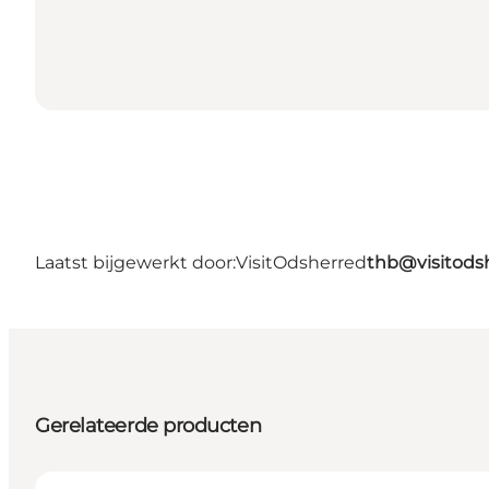
Laatst bijgewerkt door:
VisitOdsherred
thb@visitods
Gerelateerde producten