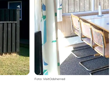
Foto
:
VisitOdsherred