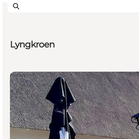
Lyngkroen
Inspiratie
Bestemmingen
Wat te doen
Hotels
Accommodaties
Plan je reis