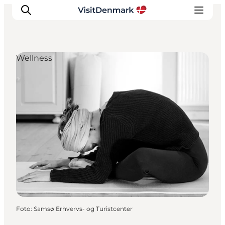
Wellness
Inspiratie
Bestemmingen
Wat te doen
Accommodaties
Plan je reis
Foto
:
Samsø Erhvervs- og Turistcenter