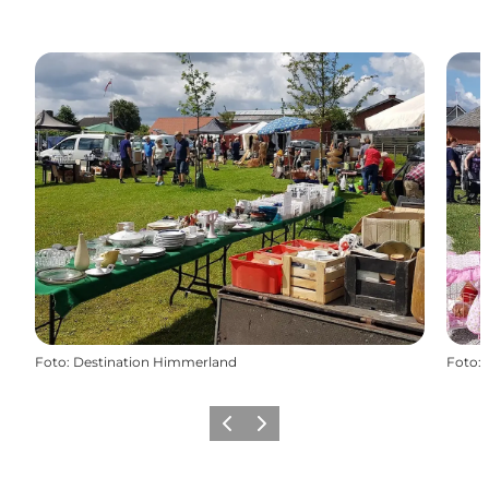
Foto
:
Destination Himmerland
Foto
:
Vorige
Volgende