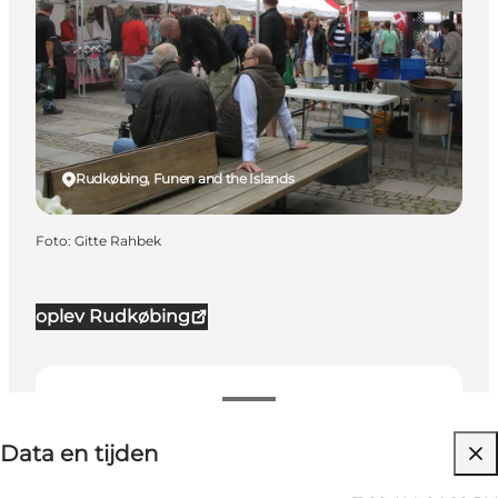
Rudkøbing, Funen and the Islands
Foto
:
Gitte Rahbek
oplev Rudkøbing
Data en tijden
Data en tijden
Website bezoeken