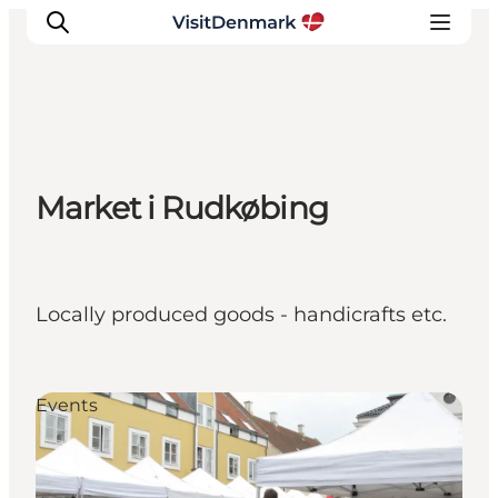
Inspiratie
Market i Rudkøbing
Bestemmingen
Wat te doen
Accommodaties
Plan je reis
Locally produced goods - handicrafts etc.
Events