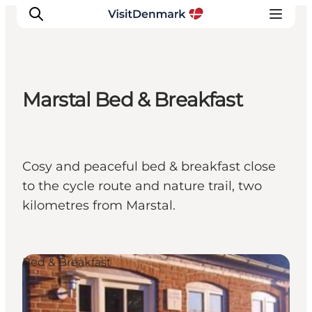
Marstal Bed & Breakfast
Inspiratie
Bestemmingen
Wat te doen
Cosy and peaceful bed & breakfast close
Accommodaties
to the cycle route and nature trail, two
Plan je reis
kilometres from Marstal.
Bed & Breakfast