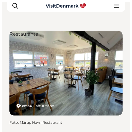
Restaurants
Inspiratie
Bestemmingen
Wat te doen
Accommodaties
Plan je reis
Samsø, East Jutland
Foto
:
Mårup Havn Restaurant