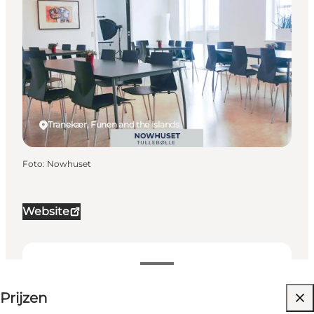
Tranekær, Funen and the Islands
Foto
:
Nowhuset
Website
Prijs op aanvraag
Prijzen
Website bezoeken