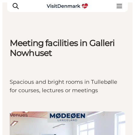
Meeting facilities in Galleri
Inspiratie
Nowhuset
Bestemmingen
Wat te doen
Accommodaties
Spacious and bright rooms in Tullebølle
Plan je reis
for courses, lectures or meetings
Venues