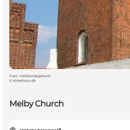
Foto
:
VisitNordsjælland
©
kirkefotos.dk
Melby Church