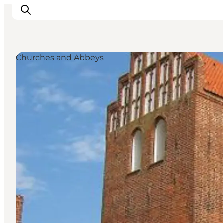
Churches and Abbeys
Inspiratie
Bestemmingen
Wat te doen
Accommodaties
Plan je reis