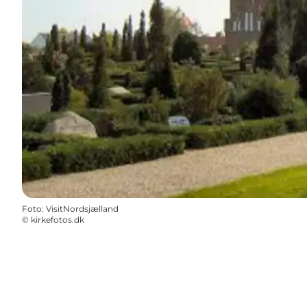
Foto
:
VisitNordsjælland
©
kirkefotos.dk