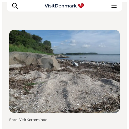
Angling
Inspiratie
Bestemmingen
Wat te doen
Accommodaties
Plan je reis
Foto
:
VisitKerteminde