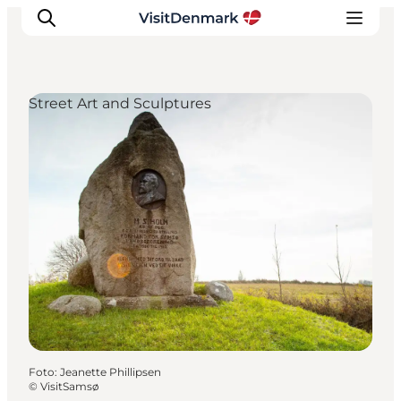
Street Art and Sculptures
Inspiratie
Bestemmingen
Wat te doen
Accommodaties
Plan je reis
Foto
:
Jeanette Phillipsen
©
VisitSamsø