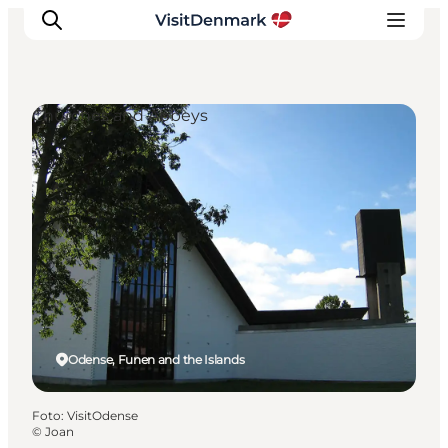
Churches and Abbeys
Inspiratie
Bestemmingen
Wat te doen
Accommodaties
Plan je reis
Odense, Funen and the Islands
Foto
:
VisitOdense
©
Joan