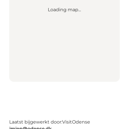
Loading map...
Laatst bijgewerkt door:
VisitOdense
jmjen@odense.dk