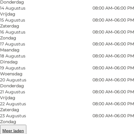
Donderdag
Munkebjerg Church was consecrated on the
14 Augustus
08:00 AM–06:00 PM
Vrijdag
5th of March 1961. Architecturally, it is a very
15 Augustus
08:00 AM–06:00 PM
modern church with low walls and a roof
Zaterdag
arched high above the hexagonal nave. The
16 Augustus
08:00 AM–06:00 PM
Zondag
large glass mosaic, which acts as an altarpiece
17 Augustus
08:00 AM–06:00 PM
was consecrated on March the 27th 1983. It was
Maandag
18 Augustus
08:00 AM–06:00 PM
created by the artist Knud Lollesgaard.
Dinsdag
19 Augustus
08:00 AM–06:00 PM
Woensdag
20 Augustus
08:00 AM–06:00 PM
Donderdag
21 Augustus
08:00 AM–06:00 PM
Vrijdag
22 Augustus
08:00 AM–06:00 PM
Zaterdag
Lees meer
23 Augustus
08:00 AM–06:00 PM
Zondag
Contactgegevens
Meer laden