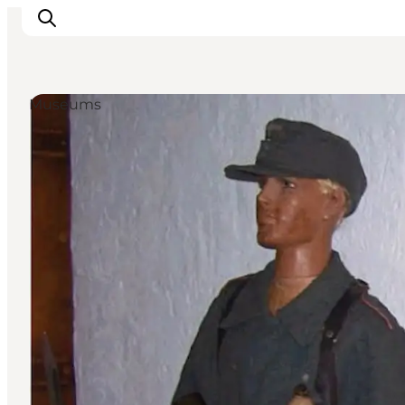
Museums
Inspiratie
Bestemmingen
Wat te doen
Accommodaties
Plan je reis