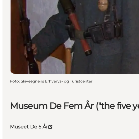
Foto
:
Skiveegnens Erhvervs- og Turistcenter
Museum De Fem År ("the five ye
Museet De 5 År